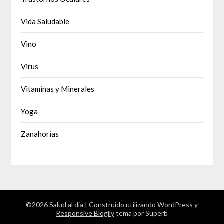
Vida Saludable
Vino
Virus
Vitaminas y Minerales
Yoga
Zanahorias
©2026 Salud al dia
| Construido utilizando WordPress y
Responsive Blogily
tema por Superb