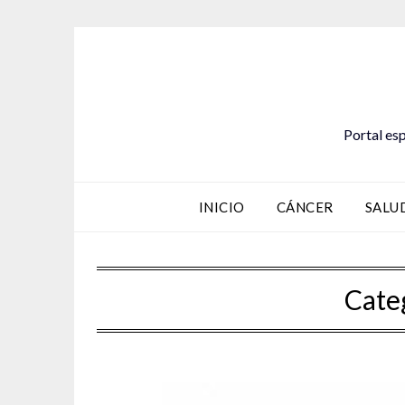
Saltar
al
contenido
Portal esp
INICIO
CÁNCER
SALU
Cate