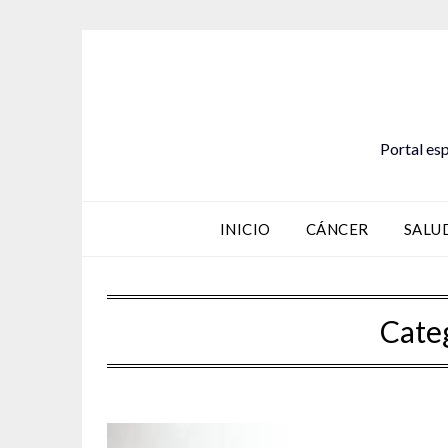
Saltar
al
contenido
Portal esp
INICIO
CÁNCER
SALU
Cate