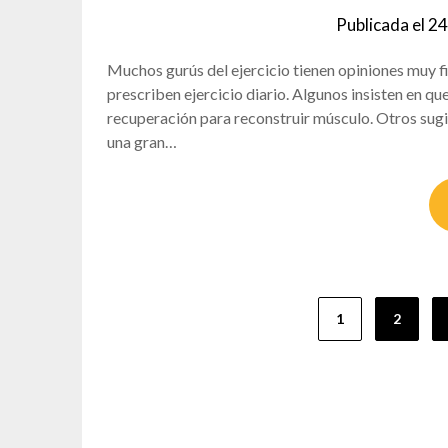
Publicada el
24
Muchos gurús del ejercicio tienen opiniones muy fi
prescriben ejercicio diario. Algunos insisten en q
recuperación para reconstruir músculo. Otros sugi
una gran…
Paginación
1
2
de
entradas