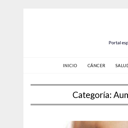
Saltar
al
contenido
Portal esp
INICIO
CÁNCER
SALU
Categoría:
Aum