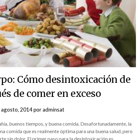
rpo: Cómo desintoxicación de
ués de comer en exceso
 agosto, 2014
por
adminsat
añía, buenos tiempos, y buena comida. Desafortunadamente, la
a comida que es realmente óptima para una buena salud, pero
rte sin dolor. El primer paso para la desintoxicación es