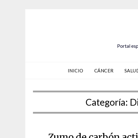
Saltar
al
contenido
Portal esp
INICIO
CÁNCER
SALU
Categoría:
D
Zumo de carbón acti