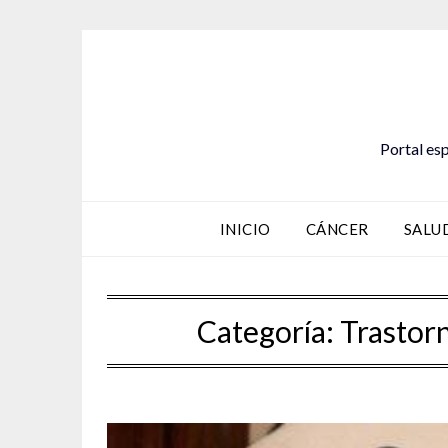
Saltar
al
contenido
Portal esp
INICIO
CÁNCER
SALU
Categoría:
Trastorn