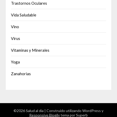
Trastornos Oculares
Vida Saludable
Vino
Virus
Vitaminas y Minerales
Yoga
Zanahorias
©2026 Salud al dia
| Construido utilizando WordPress y
Responsive Blogily
tema por Superb