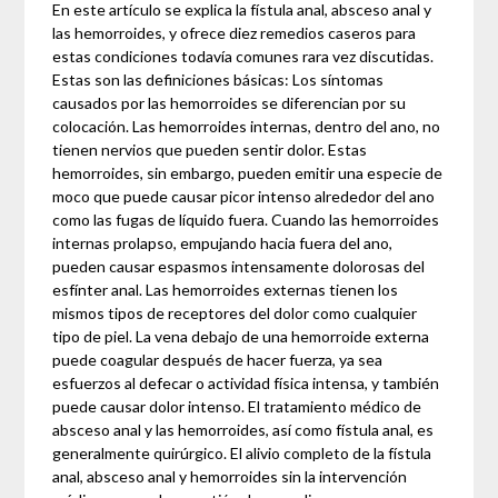
En este artículo se explica la fístula anal, absceso anal y
las hemorroides, y ofrece diez remedios caseros para
estas condiciones todavía comunes rara vez discutidas.
Estas son las definiciones básicas: Los síntomas
causados ​​por las hemorroides se diferencian por su
colocación. Las hemorroides internas, dentro del ano, no
tienen nervios que pueden sentir dolor. Estas
hemorroides, sin embargo, pueden emitir una especie de
moco que puede causar picor intenso alrededor del ano
como las fugas de líquido fuera. Cuando las hemorroides
internas prolapso, empujando hacia fuera del ano,
pueden causar espasmos intensamente dolorosas del
esfínter anal. Las hemorroides externas tienen los
mismos tipos de receptores del dolor como cualquier
tipo de piel. La vena debajo de una hemorroide externa
puede coagular después de hacer fuerza, ya sea
esfuerzos al defecar o actividad física intensa, y también
puede causar dolor intenso. El tratamiento médico de
absceso anal y las hemorroides, así como fístula anal, es
generalmente quirúrgico. El alivio completo de la fístula
anal, absceso anal y hemorroides sin la intervención