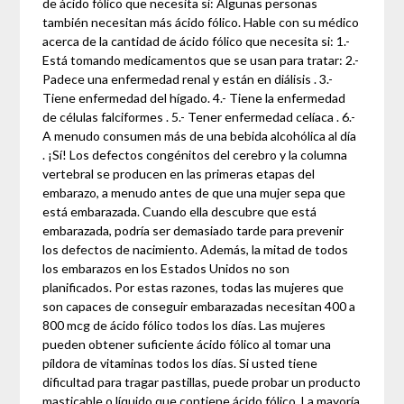
de ácido fólico que necesita si: Algunas personas
también necesitan más ácido fólico. Hable con su médico
acerca de la cantidad de ácido fólico que necesita si: 1.-
Está tomando medicamentos que se usan para tratar: 2.-
Padece una enfermedad renal y están en diálisis . 3.-
Tiene enfermedad del hígado. 4.- Tiene la enfermedad
de células falciformes . 5.- Tener enfermedad celíaca . 6.-
A menudo consumen más de una bebida alcohólica al día
. ¡Sí! Los defectos congénitos del cerebro y la columna
vertebral se producen en las primeras etapas del
embarazo, a menudo antes de que una mujer sepa que
está embarazada. Cuando ella descubre que está
embarazada, podría ser demasiado tarde para prevenir
los defectos de nacimiento. Además, la mitad de todos
los embarazos en los Estados Unidos no son
planificados. Por estas razones, todas las mujeres que
son capaces de conseguir embarazadas necesitan 400 a
800 mcg de ácido fólico todos los días. Las mujeres
pueden obtener suficiente ácido fólico al tomar una
píldora de vitaminas todos los días. Si usted tiene
dificultad para tragar pastillas, puede probar un producto
masticable o líquido que contiene ácido fólico. La mayoría