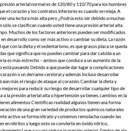
La presión arterial normal es de 120/80 y 110/70 para los hombres
ue el corazón y los contratos inferiores es cuando se relaja. A
tener una lectura más alta pero ¿Podría esto ser debido a muchas
sólo se clasifican cuando usted tiene una presión arterial alta
mpo. Muchos de los factores anteriores pueden ser modificados
 en desarrollo como ser más activo o cambiar su dieta. La razón
l que con la dieta y el sedentarismo, es que grasos placa se queda
gidas que significa que no pueden cambiar para dar cabida a un
rteria es más estrecho – ambos que conduce a un aumento de la
e no está pasando Debido a que puede dar lugar a complicaciones
 corazón o un derrame cerebral y además Incluso desarrollar
aún más el riesgo de ataque al corazón. Cambiar la dieta y
 mejores para reducir su riesgo de desarrollar cualquier tipo de
 a la presión arterial alta o hipertensión ya tienen, cambios en la
eren alimentos Científicas realidad algunos tienen una forma
 liberación de una gran variedad de productos químicos naturales
iente activo se forma nitrato y comemos remolacha cuando las
n en nitritos y luego esto se convierte en óxido nítrico,
chamiento) que a su vez reduce la presión arterial. Dentro de ajo