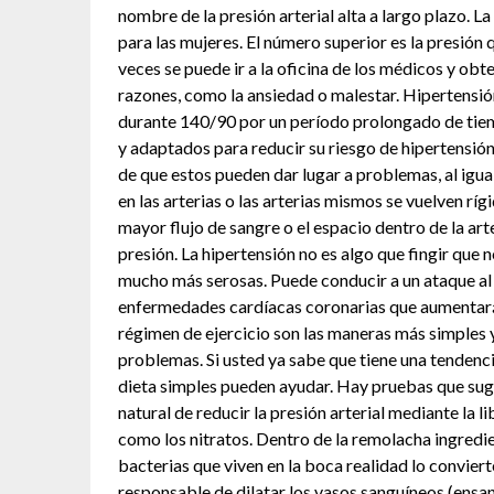
nombre de la presión arterial alta a largo plazo. 
para las mujeres. El número superior es la presión q
veces se puede ir a la oficina de los médicos y ob
razones, como la ansiedad o malestar. Hipertensión 
durante 140/90 por un período prolongado de tie
y adaptados para reducir su riesgo de hipertensión
de que estos pueden dar lugar a problemas, al igua
en las arterias o las arterias mismos se vuelven rí
mayor flujo de sangre o el espacio dentro de la a
presión. La hipertensión no es algo que fingir qu
mucho más serosas. Puede conducir a un ataque al
enfermedades cardíacas coronarias que aumentará 
régimen de ejercicio son las maneras más simples y
problemas. Si usted ya sabe que tiene una tendencia
dieta simples pueden ayudar. Hay pruebas que sugi
natural de reducir la presión arterial mediante la
como los nitratos. Dentro de la remolacha ingred
bacterias que viven en la boca realidad lo convierte
responsable de dilatar los vasos sanguíneos (ensan