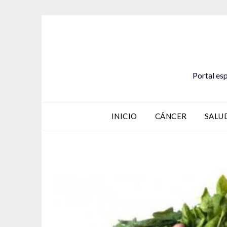
Saltar
al
contenido
Portal esp
INICIO
CÁNCER
SALU