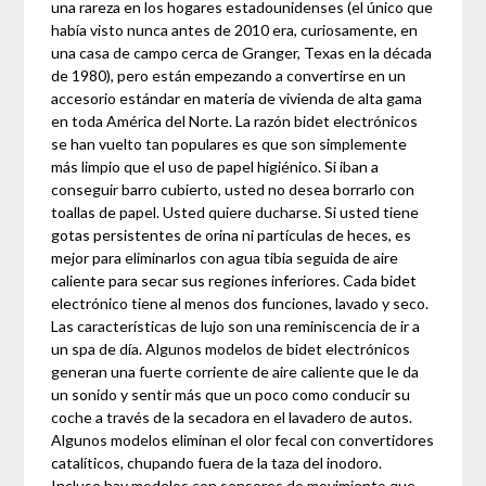
una rareza en los hogares estadounidenses (el único que
había visto nunca antes de 2010 era, curiosamente, en
una casa de campo cerca de Granger, Texas en la década
de 1980), pero están empezando a convertirse en un
accesorio estándar en materia de vivienda de alta gama
en toda América del Norte. La razón bidet electrónicos
se han vuelto tan populares es que son simplemente
más limpio que el uso de papel higiénico. Si iban a
conseguir barro cubierto, usted no desea borrarlo con
toallas de papel. Usted quiere ducharse. Si usted tiene
gotas persistentes de orina ni partículas de heces, es
mejor para eliminarlos con agua tibia seguida de aire
caliente para secar sus regiones inferiores. Cada bidet
electrónico tiene al menos dos funciones, lavado y seco.
Las características de lujo son una reminiscencia de ir a
un spa de día. Algunos modelos de bidet electrónicos
generan una fuerte corriente de aire caliente que le da
un sonido y sentir más que un poco como conducir su
coche a través de la secadora en el lavadero de autos.
Algunos modelos eliminan el olor fecal con convertidores
catalíticos, chupando fuera de la taza del inodoro.
Incluso hay modelos con sensores de movimiento que