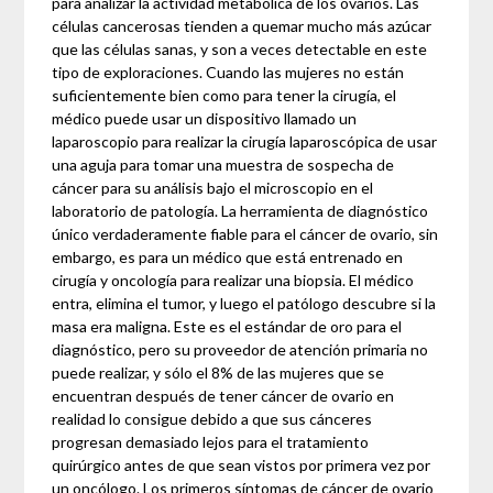
para analizar la actividad metabólica de los ovarios. Las
células cancerosas tienden a quemar mucho más azúcar
que las células sanas, y son a veces detectable en este
tipo de exploraciones. Cuando las mujeres no están
suficientemente bien como para tener la cirugía, el
médico puede usar un dispositivo llamado un
laparoscopio para realizar la cirugía laparoscópica de usar
una aguja para tomar una muestra de sospecha de
cáncer para su análisis bajo el microscopio en el
laboratorio de patología. La herramienta de diagnóstico
único verdaderamente fiable para el cáncer de ovario, sin
embargo, es para un médico que está entrenado en
cirugía y oncología para realizar una biopsia. El médico
entra, elimina el tumor, y luego el patólogo descubre si la
masa era maligna. Este es el estándar de oro para el
diagnóstico, pero su proveedor de atención primaria no
puede realizar, y sólo el 8% de las mujeres que se
encuentran después de tener cáncer de ovario en
realidad lo consigue debido a que sus cánceres
progresan demasiado lejos para el tratamiento
quirúrgico antes de que sean vistos por primera vez por
un oncólogo. Los primeros síntomas de cáncer de ovario