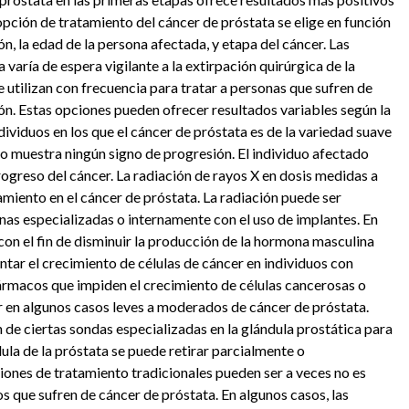
pción de tratamiento del cáncer de próstata se elige en función
n, la edad de la persona afectada, y etapa del cáncer. Las
varía de espera vigilante a la extirpación quirúrgica de la
e utilizan con frecuencia para tratar a personas que sufren de
n. Estas opciones pueden ofrecer resultados variables según la
dividuos en los que el cáncer de próstata es de la variedad suave
o muestra ningún signo de progresión. El individuo afectado
rogreso del cáncer. La radiación de rayos X en dosis medidas a
amiento en el cáncer de próstata. La radiación puede ser
as especializadas o internamente con el uso de implantes. En
con el fin de disminuir la producción de la hormona masculina
tar el crecimiento de células de cáncer en individuos con
fármacos que impiden el crecimiento de células cancerosas o
 en algunos casos leves a moderados de cáncer de próstata.
 de ciertas sondas especializadas en la glándula prostática para
dula de la próstata se puede retirar parcialmente o
iones de tratamiento tradicionales pueden ser a veces no es
s que sufren de cáncer de próstata. En algunos casos, las