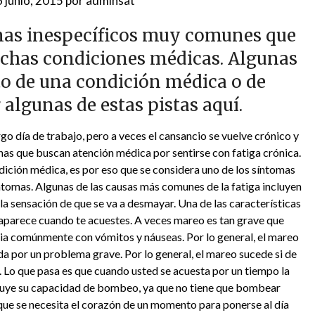
6 junio, 2015
por
adminsat
omas inespecíficos muy comunes que
uchas condiciones médicas. Algunas
o de una condición médica o de
r algunas de estas pistas aquí.
o día de trabajo, pero a veces el cansancio se vuelve crónico y
nas que buscan atención médica por sentirse con fatiga crónica.
dición médica, es por eso que se considera uno de los síntomas
síntomas. Algunas de las causas más comunes de la fatiga incluyen
la sensación de que se va a desmayar. Una de las características
parece cuando te acuestes. A veces mareo es tan grave que
a comúnmente con vómitos y náuseas. Por lo general, el mareo
da por un problema grave. Por lo general, el mareo sucede si de
. Lo que pasa es que cuando usted se acuesta por un tiempo la
inuye su capacidad de bombeo, ya que no tiene que bombear
que se necesita el corazón de un momento para ponerse al día