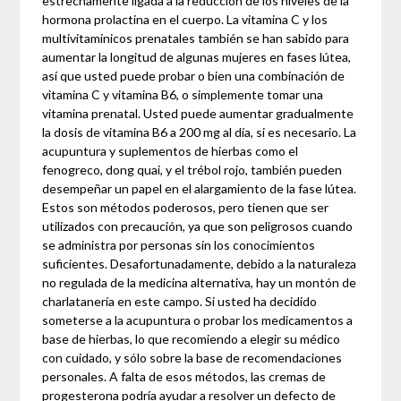
estrechamente ligada a la reducción de los niveles de la
hormona prolactina en el cuerpo. La vitamina C y los
multivitaminicos prenatales también se han sabido para
aumentar la longitud de algunas mujeres en fases lútea,
así que usted puede probar o bien una combinación de
vitamina C y vitamina B6, o simplemente tomar una
vitamina prenatal. Usted puede aumentar gradualmente
la dosis de vitamina B6 a 200 mg al día, si es necesario. La
acupuntura y suplementos de hierbas como el
fenogreco, dong quai, y el trébol rojo, también pueden
desempeñar un papel en el alargamiento de la fase lútea.
Estos son métodos poderosos, pero tienen que ser
utilizados con precaución, ya que son peligrosos cuando
se administra por personas sin los conocimientos
suficientes. Desafortunadamente, debido a la naturaleza
no regulada de la medicina alternativa, hay un montón de
charlatanería en este campo. Si usted ha decidido
someterse a la acupuntura o probar los medicamentos a
base de hierbas, lo que recomiendo a elegir su médico
con cuidado, y sólo sobre la base de recomendaciones
personales. A falta de esos métodos, las cremas de
progesterona podría ayudar a resolver un defecto de