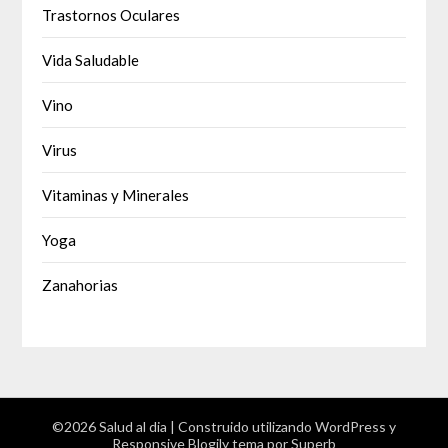
Trastornos Oculares
Vida Saludable
Vino
Virus
Vitaminas y Minerales
Yoga
Zanahorias
©2026 Salud al dia
| Construido utilizando WordPress y
Responsive Blogily
tema por Superb