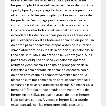
reaparecer. Herpes labial es causado por el virus del
herpes simple. El virus del herpes simple es de dos tipos:
tipo I y tipo II y se propaga fácilmente de una persona a
otra. El virus del herpes simple tipo I es responsable de
herpes labial. Se propaga por los besos, de entrar en
contacto con el herpes labial o por la saliva infectada.
Una persona infectada con el virus del herpes puede
extenderse la infección a otras personas a través de su
piel si el herpes labial es todavía a entrar en erupción. Un
dolor frío pasa por diversas etapas antes de la curación.
Inmediatamente después de la erupción, un dolor frío se
llena con un fluido. Esta etapa es muy contagiosa. A los
pocos días, el líquido se seca y el dolor frío aparece
arrugada y con costra. El riesgo de propagación de la
infección a otra persona en entrar en contacto con el
dolor en esta etapa es comparativamente menor. La
úlcera se cura por completo en aproximadamente seis
semanas sin dejar ninguna marca detrás. Sin embargo, la
persona infectada puede seguir derramando virus del
herpes en su saliva, incluso después de que el herpes
labial se haya curado. A veces, el herpes labial puede
estar asociada con las erupciones dolorosas en la