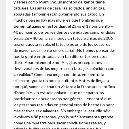
y series como Miami Ink, un montón de gente tiene
tatuajes. Las amas de casa, las soldados, ancianitas,
abogadas también están obteniendo sus tatoo. En
muchos paises hay más mujeres que hombres que
tienen tatuajes en estos días, el 23 vs el 19 por ciento y
40 por ciento de los residentes de edades comprendidas
entre 26 y 40 tenían al menos un tatuaje antes de 2006,
una encuesta reveló. El tatuaje es uno de los sectores
de mayor crecimiento empresarial. ¿No hemos pensando
que la gente entintadas son tan diferentes en estos
días? ¡Aparentemente no! Así, ¿Las percepciones
desfavorables de las mujeres con tatuajes coinciden con
la realidad? Como una mujer con tinta, encuentra la
misma pregunta un poco insultante. Antes de llegar a
por qué, vamos a echar un vistazo a la literatura científica
disponible. Un estudio polaco – que no separan los
participantes encuestados por género – encontró que
las personas tatuadas en general eran de hecho un poco
más activos sexualmente. Sin embargo, el estudio sólo
involucró a 88 personas, y no lo suficientemente grande
como una muestra para sacar conclusiones reales, y
además, la diferencia en la actividad sexual no fue