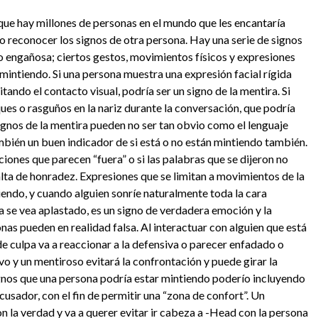
rque hay millones de personas en el mundo que les encantaría
o reconocer los signos de otra persona. Hay una serie de signos
o engañosa; ciertos gestos, movimientos físicos y expresiones
á mintiendo. Si una persona muestra una expresión facial rígida
ando el contacto visual, podría ser un signo de la mentira. Si
ques o rasguños en la nariz durante la conversación, que podría
ignos de la mentira pueden no ser tan obvio como el lenguaje
mbién un buen indicador de si está o no están mintiendo también.
iones que parecen “fuera” o si las palabras que se dijeron no
alta de honradez. Expresiones que se limitan a movimientos de la
iendo, y cuando alguien sonríe naturalmente toda la cara
ona se vea aplastado, es un signo de verdadera emoción y la
nas pueden en realidad falsa. Al interactuar con alguien que está
e culpa va a reaccionar a la defensiva o parecer enfadado o
vo y un mentiroso evitará la confrontación y puede girar la
ignos que una persona podría estar mintiendo poderío incluyendo
cusador, con el fin de permitir una “zona de confort”. Un
la verdad y va a querer evitar ir cabeza a -Head con la persona