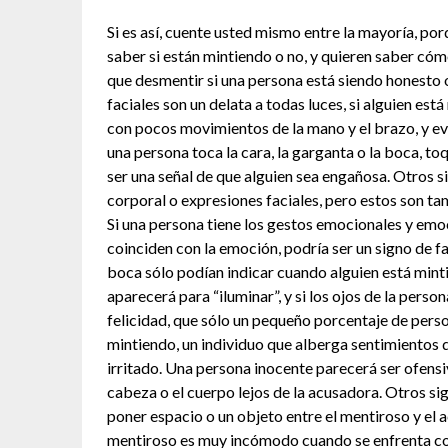
Si es así, cuente usted mismo entre la mayoría, po
saber si están mintiendo o no, y quieren saber cóm
que desmentir si una persona está siendo honesto 
faciales son un delata a todas luces, si alguien est
con pocos movimientos de la mano y el brazo, y evit
una persona toca la cara, la garganta o la boca, to
ser una señal de que alguien sea engañosa. Otros s
corporal o expresiones faciales, pero estos son ta
Si una persona tiene los gestos emocionales y emoc
coinciden con la emoción, podría ser un signo de f
boca sólo podían indicar cuando alguien está mint
aparecerá para “iluminar”, y si los ojos de la pers
felicidad, que sólo un pequeño porcentaje de perso
mintiendo, un individuo que alberga sentimientos d
irritado. Una persona inocente parecerá ser ofensi
cabeza o el cuerpo lejos de la acusadora. Otros s
poner espacio o un objeto entre el mentiroso y el a
mentiroso es muy incómodo cuando se enfrenta con 