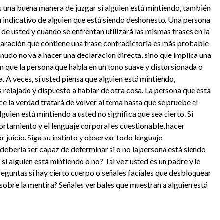
 una buena manera de juzgar si alguien está mintiendo, también
n indicativo de alguien que está siendo deshonesto. Una persona
 de usted y cuando se enfrentan utilizará las mismas frases en la
laración que contiene una frase contradictoria es más probable
nudo no va a hacer una declaración directa, sino que implica una
 que la persona que habla en un tono suave y distorsionada o
a. A veces, si usted piensa que alguien está mintiendo,
relajado y dispuesto a hablar de otra cosa. La persona que está
e la verdad tratará de volver al tema hasta que se pruebe el
uien está mintiendo a usted no significa que sea cierto. Si
rtamiento y el lenguaje corporal es cuestionable, hacer
r juicio. Siga su instinto y observar todo lenguaje
debería ser capaz de determinar si o no la persona está siendo
si alguien está mintiendo o no? Tal vez usted es un padre y le
reguntas si hay cierto cuerpo o señales faciales que desbloquear
s sobre la mentira? Señales verbales que muestran a alguien está