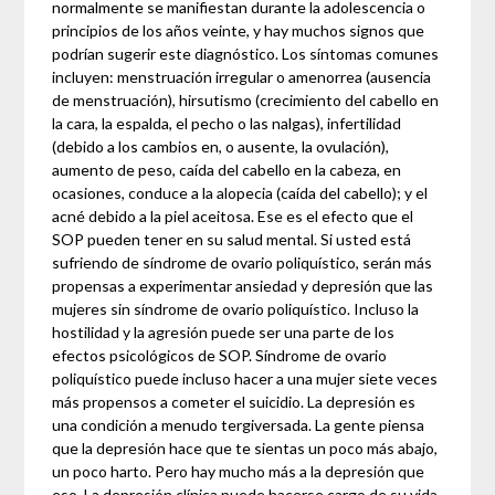
normalmente se manifiestan durante la adolescencia o
principios de los años veinte, y hay muchos signos que
podrían sugerir este diagnóstico. Los síntomas comunes
incluyen: menstruación irregular o amenorrea (ausencia
de menstruación), hirsutismo (crecimiento del cabello en
la cara, la espalda, el pecho o las nalgas), infertilidad
(debido a los cambios en, o ausente, la ovulación),
aumento de peso, caída del cabello en la cabeza, en
ocasiones, conduce a la alopecia (caída del cabello); y el
acné debido a la piel aceitosa. Ese es el efecto que el
SOP pueden tener en su salud mental. Si usted está
sufriendo de síndrome de ovario poliquístico, serán más
propensas a experimentar ansiedad y depresión que las
mujeres sin síndrome de ovario poliquístico. Incluso la
hostilidad y la agresión puede ser una parte de los
efectos psicológicos de SOP. Síndrome de ovario
poliquístico puede incluso hacer a una mujer siete veces
más propensos a cometer el suicidio. La depresión es
una condición a menudo tergiversada. La gente piensa
que la depresión hace que te sientas un poco más abajo,
un poco harto. Pero hay mucho más a la depresión que
eso. La depresión clínica puede hacerse cargo de su vida.