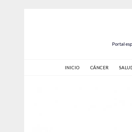
Saltar
al
contenido
Portal esp
INICIO
CÁNCER
SALU