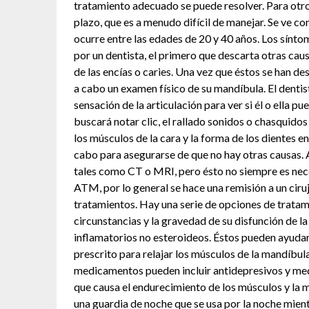
tratamiento adecuado se puede resolver. Para otr
plazo, que es a menudo difícil de manejar. Se ve 
ocurre entre las edades de 20 y 40 años. Los sínt
por un dentista, el primero que descarta otras cau
de las encías o caries. Una vez que éstos se han des
a cabo un examen físico de su mandíbula. El dentis
sensación de la articulación para ver si él o ella 
buscará notar clic, el rallado sonidos o chasquid
los músculos de la cara y la forma de los dientes e
cabo para asegurarse de que no hay otras causas. 
tales como CT o MRI, pero ésto no siempre es necesa
ATM, por lo general se hace una remisión a un ciru
tratamientos. Hay una serie de opciones de tratam
circunstancias y la gravedad de su disfunción de l
inflamatorios no esteroideos. Éstos pueden ayudar 
prescrito para relajar los músculos de la mandíbul
medicamentos pueden incluir antidepresivos y medi
que causa el endurecimiento de los músculos y la m
una guardia de noche que se usa por la noche mient