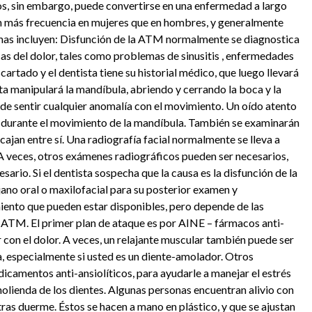
os, sin embargo, puede convertirse en una enfermedad a largo
con más frecuencia en mujeres que en hombres, y generalmente
omas incluyen: Disfunción de la ATM normalmente se diagnostica
sas del dolor, tales como problemas de sinusitis , enfermedades
cartado y el dentista tiene su historial médico, que luego llevará
ta manipulará la mandíbula, abriendo y cerrando la boca y la
puede sentir cualquier anomalía con el movimiento. Un oído atento
os durante el movimiento de la mandíbula. También se examinarán
ncajan entre sí. Una radiografía facial normalmente se lleva a
A veces, otros exámenes radiográficos pueden ser necesarios,
rio. Si el dentista sospecha que la causa es la disfunción de la
jano oral o maxilofacial para su posterior examen y
iento que pueden estar disponibles, pero depende de las
a ATM. El primer plan de ataque es por AINE – fármacos anti-
con el dolor. A veces, un relajante muscular también puede ser
a, especialmente si usted es un diente-amolador. Otros
camentos anti-ansiolíticos, para ayudarle a manejar el estrés
olienda de los dientes. Algunas personas encuentran alivio con
ras duerme. Éstos se hacen a mano en plástico, y que se ajustan