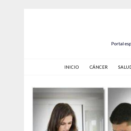
Saltar
al
contenido
Portal esp
INICIO
CÁNCER
SALU