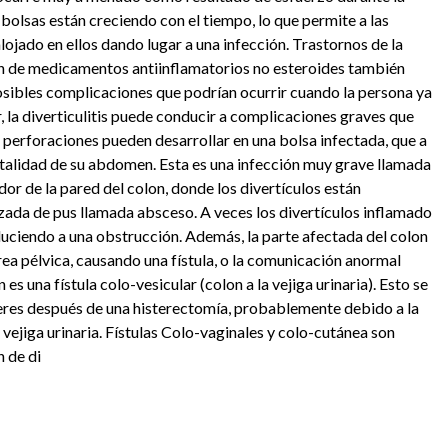
olsas están creciendo con el tiempo, lo que permite a las
lojado en ellos dando lugar a una infección. Trastornos de la
tión de medicamentos antiinflamatorios no esteroides también
osibles complicaciones que podrían ocurrir cuando la persona ya
tar, la diverticulitis puede conducir a complicaciones graves que
 perforaciones pueden desarrollar en una bolsa infectada, que a
totalidad de su abdomen. Esta es una infección muy grave llamada
dedor de la pared del colon, donde los divertículos están
izada de pus llamada absceso. A veces los divertículos inflamado
duciendo a una obstrucción. Además, la parte afectada del colon
área pélvica, causando una fístula, o la comunicación anormal
s una fístula colo-vesicular (colon a la vejiga urinaria). Esto se
res después de una histerectomía, probablemente debido a la
a vejiga urinaria. Fístulas Colo-vaginales y colo-cutánea son
 de di