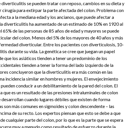
e diverticulitis se pueden tratar con reposo, cambios en su dieta y
r cirugía para extirpar la parte afectada del colon. Problema con
 afecta a la mediana edad y los ancianos, que puede afectar a
la diverticulitis ha aumentado de un estimado de 10% en 1920 al
l 65% de las personas de 85 años de edad y mayores se puede
icular del colon. Menos del 5% de los mayores de 40 años y más
rmedad diverticular. Entre los pacientes con diverticulosis, 10-
litis durante su vida. La genética se cree que juegan un papel
de que los asiáticos tienden a tener un predominio de los
ccidentales tienden a tener la forma del lado izquierdo de la
res concluyeron que la diverticulitis era más común en las
na incidencia similar en hombres y mujeres. El envejecimiento
pueden conducir a un debilitamiento de la pared del colon. El
ra que es un resultado de las presiones intraluminales de colon
se desarrollan cuando lugares débiles que existen de forma
lsas son más comunes en sigmoides y colon descendente – las
 encima de su recto. Los expertos piensan que esto se debe a que
e cualquier parte del colon, por lo que es la parte que se espera
 ocurre muy a menudo como resultado de esfuerzo durante la