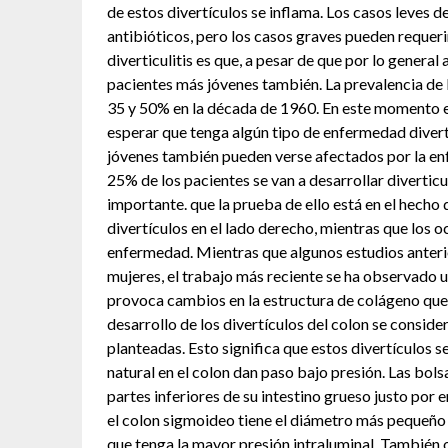
de estos divertículos se inflama. Los casos leves d
antibióticos, pero los casos graves pueden requeri
diverticulitis es que, a pesar de que por lo general
pacientes más jóvenes también. La prevalencia de 
35 y 50% en la década de 1960. En este momento e
esperar que tenga algún tipo de enfermedad divert
jóvenes también pueden verse afectados por la enfe
25% de los pacientes se van a desarrollar diverticu
importante. que la prueba de ello está en el hecho 
divertículos en el lado derecho, mientras que los o
enfermedad. Mientras que algunos estudios anterio
mujeres, el trabajo más reciente se ha observado u
provoca cambios en la estructura de colágeno que 
desarrollo de los divertículos del colon se conside
planteadas. Esto significa que estos divertículos 
natural en el colon dan paso bajo presión. Las bo
partes inferiores de su intestino grueso justo por
el colon sigmoideo tiene el diámetro más pequeño d
que tenga la mayor presión intraluminal. También