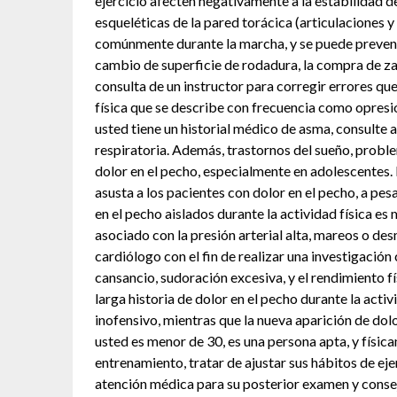
ejercicio afecten negativamente a la estabilidad d
esqueléticas de la pared torácica (articulaciones y
comúnmente durante la marcha, y se puede prevenir
cambio de superficie de rodadura, la compra de za
consulta de un instructor para corregir errores qu
física que se describe con frecuencia como opresión
usted tiene un historial médico de asma, consulte a
respiratoria. Además, trastornos del sueño, proble
dolor en el pecho, especialmente en adolescentes
asusta a los pacientes con dolor en el pecho, a p
en el pecho aislados durante la actividad física es
asociado con la presión arterial alta, mareos o de
cardiólogo con el fin de realizar una investigació
cansancio, sudoración excesiva, y el rendimiento 
larga historia de dolor en el pecho durante la activ
inofensivo, mientras que la nueva aparición de dol
usted es menor de 30, es una persona apta, y física
entrenamiento, tratar de ajustar sus hábitos de eje
atención médica para su posterior examen y conse