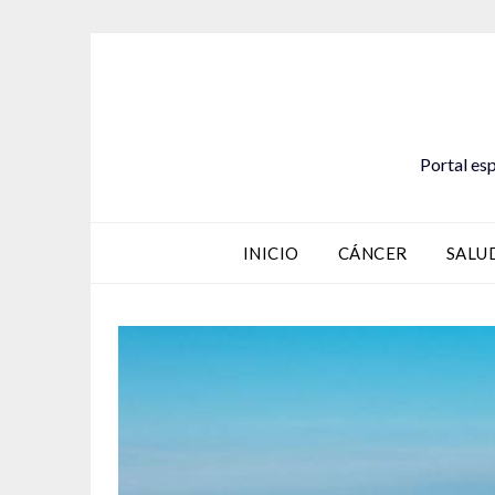
Saltar
al
contenido
Portal esp
INICIO
CÁNCER
SALU