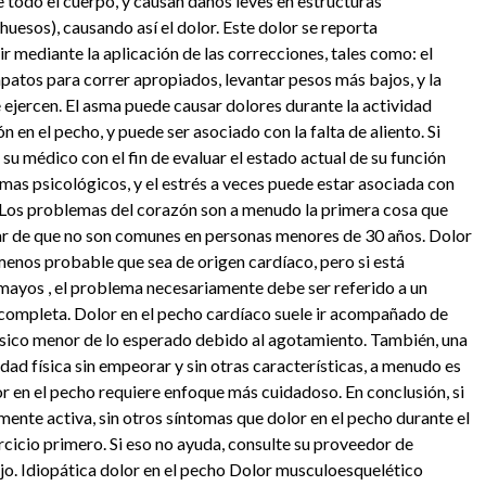
e todo el cuerpo, y causan daños leves en estructuras
 huesos), causando así el dolor. Este dolor se reporta
 mediante la aplicación de las correcciones, tales como: el
patos para correr apropiados, levantar pesos más bajos, y la
e ejercen. El asma puede causar dolores durante la actividad
 en el pecho, y puede ser asociado con la falta de aliento. Si
 su médico con el fin de evaluar el estado actual de su función
mas psicológicos, y el estrés a veces puede estar asociada con
. Los problemas del corazón son a menudo la primera cosa que
esar de que no son comunes en personas menores de 30 años. Dolor
 menos probable que sea de origen cardíaco, pero si está
smayos , el problema necesariamente debe ser referido a un
n completa. Dolor en el pecho cardíaco suele ir acompañado de
físico menor de lo esperado debido al agotamiento. También, una
idad física sin empeorar y sin otras características, a menudo es
or en el pecho requiere enfoque más cuidadoso. En conclusión, si
mente activa, sin otros síntomas que dolor en el pecho durante el
rcicio primero. Si eso no ayuda, consulte su proveedor de
jo. Idiopática dolor en el pecho Dolor musculoesquelético