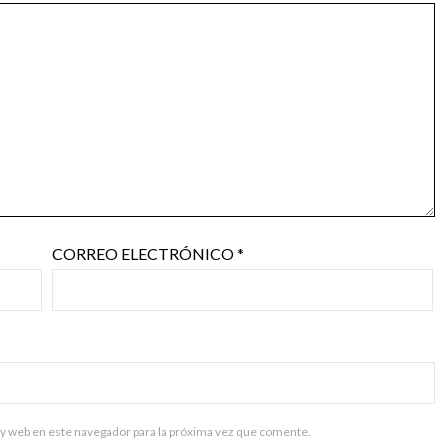
CORREO ELECTRÓNICO
*
y web en este navegador para la próxima vez que comente.