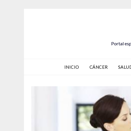
Saltar
al
contenido
Portal esp
INICIO
CÁNCER
SALU