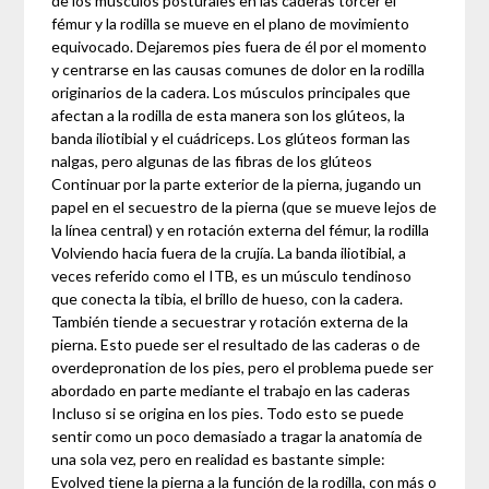
de los músculos posturales en las caderas torcer el
fémur y la rodilla se mueve en el plano de movimiento
equivocado. Dejaremos pies fuera de él por el momento
y centrarse en las causas comunes de dolor en la rodilla
originarios de la cadera. Los músculos principales que
afectan a la rodilla de esta manera son los glúteos, la
banda iliotibial y el cuádriceps. Los glúteos forman las
nalgas, pero algunas de las fibras de los glúteos
Continuar por la parte exterior de la pierna, jugando un
papel en el secuestro de la pierna (que se mueve lejos de
la línea central) y en rotación externa del fémur, la rodilla
Volviendo hacia fuera de la crujía. La banda iliotibial, a
veces referido como el ITB, es un músculo tendinoso
que conecta la tibia, el brillo de hueso, con la cadera.
También tiende a secuestrar y rotación externa de la
pierna. Esto puede ser el resultado de las caderas o de
overdepronation de los pies, pero el problema puede ser
abordado en parte mediante el trabajo en las caderas
Incluso si se origina en los pies. Todo esto se puede
sentir como un poco demasiado a tragar la anatomía de
una sola vez, pero en realidad es bastante simple:
Evolved tiene la pierna a la función de la rodilla, con más o