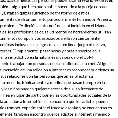
ulsos, básicamente. Las personas pueden usar la World Wide Web
mbién – algo que bien pudo haber sucedido a la pareja coreana
¿Estaban quizás sufriendo de trastorno de estrés
erramienta de afrontamiento particularmente horrendo? Primero,
problema. “Adicción a Internet” no está incluido en el Manual
es, los profesionales de salud mental de herramientas utilizan
tamientos compulsivos asociados a ella son ciertamente
ficas incluyen los juegos de azar en línea, juego obsesivo,
nternet. “Simplemente” pasar horas y horas absortos en la
ar a ser adictivo en la naturaleza, ya sea o no el DSM
ede trabajar con personas que son adictas a internet. Al igual
 superación de una adicción a Internet es reconocer que tienes un
sus relaciones con las personas que amas, afectar su
ad – a menudo, irónicamente, a medida que pasan tiempo en las
y los niños pueden quejarse acerca de su uso frecuente de
 línea en lugar de participar en las oportunidades sociales de la
 la adicción a Internet incluso encontró que los adictos pueden
nios romper, experimentar el fracaso escolar y se encuentran en
amente, también encontró que los adictos a internet a menudo