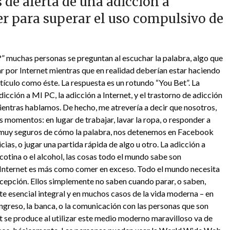
 de alerta de una adicción a
er para superar el uso compulsivo de
l?” muchas personas se preguntan al escuchar la palabra, algo que
r por Internet mientras que en realidad deberían estar haciendo
rtículo como éste. La respuesta es un rotundo “You Bet”. La
cción a MI PC, la adicción a Internet, y el trastorno de adicción
ientras hablamos. De hecho, me atrevería a decir que nosotros,
s momentos: en lugar de trabajar, lavar la ropa, o responder a
 muy seguros de cómo la palabra, nos detenemos en Facebook
ias, o jugar una partida rápida de algo u otro. La adicción a
icotina o el alcohol, las cosas todo el mundo sabe son
 Internet es más como comer en exceso. Todo el mundo necesita
epción. Ellos simplemente no saben cuando parar, o saben,
te esencial integral y en muchos casos de la vida moderna – en
ngreso, la banca, o la comunicación con las personas que son
t se produce al utilizar este medio moderno maravilloso va de