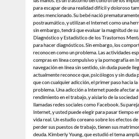
las manos. Es un trastorno del control de los imp
para escapar de una realidad difícil y doloroso ta
antes mencionado. Su bebé nació prematuramente. 
postraumático, y utilizan el Internet como una h
sin embargo, tendrá que evaluar la magnitud de su 
Diagnóstico y Estadístico de los Trastornos Mental
para hacer diagnósticos. Sin embargo, los compor
reconocen como un problema. Las actividades especí
compras en línea compulsivo y la pornografía en I
navegación en línea sin sentido, sin duda puede lleg
actualmente reconoce que, psicólogos y sin duda pu
que con cualquier adicción, el primer paso hacia la
problema. Una adicción a Internet puede afectar a 
rendimiento en el trabajo, y aislarlo de la socied
llamadas redes sociales como Facebook. Su pareja 
Internet, y usted puede elegir para pasar tiempo en
vida real. Un estudio coreano sobre los efectos de
perder sus puestos de trabajo, tienen sus matrimo
deuda. Kimberly Young, que estudió el tema ampli