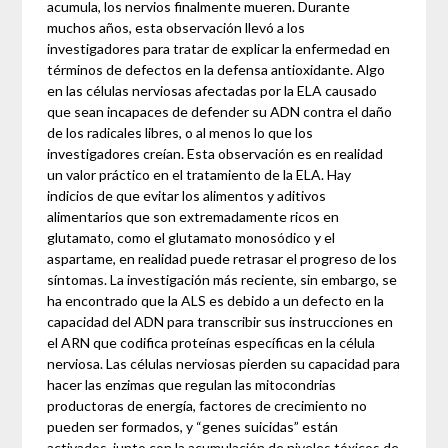
acumula, los nervios finalmente mueren. Durante
muchos años, esta observación llevó a los
investigadores para tratar de explicar la enfermedad en
términos de defectos en la defensa antioxidante. Algo
en las células nerviosas afectadas por la ELA causado
que sean incapaces de defender su ADN contra el daño
de los radicales libres, o al menos lo que los
investigadores creían. Esta observación es en realidad
un valor práctico en el tratamiento de la ELA. Hay
indicios de que evitar los alimentos y aditivos
alimentarios que son extremadamente ricos en
glutamato, como el glutamato monosódico y el
aspartame, en realidad puede retrasar el progreso de los
síntomas. La investigación más reciente, sin embargo, se
ha encontrado que la ALS es debido a un defecto en la
capacidad del ADN para transcribir sus instrucciones en
el ARN que codifica proteínas específicas en la célula
nerviosa. Las células nerviosas pierden su capacidad para
hacer las enzimas que regulan las mitocondrias
productoras de energía, factores de crecimiento no
pueden ser formados, y “genes suicidas” están
activados, junto con la acumulación de niveles tóxicos de