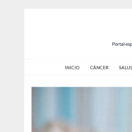
Saltar
al
contenido
Portal esp
INICIO
CÁNCER
SALU