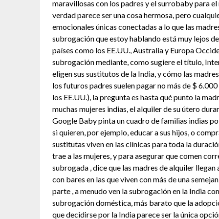
maravillosas con los padres y el surrobaby para e
verdad parece ser una cosa hermosa, pero cualquier
emocionales únicas conectadas a lo que las madres d
subrogación que estoy hablando está muy lejos de
países como los EE.UU., Australia y Europa Occiden
subrogación mediante, como sugiere el título, Int
eligen sus sustitutos de la India, y cómo las madre
los futuros padres suelen pagar no más de $ 6.00
los EE.UU.), la pregunta es hasta qué punto la mad
muchas mujeres indias, el alquiler de su útero dura
Google Baby pinta un cuadro de familias indias po
si quieren, por ejemplo, educar a sus hijos, o comp
sustitutas viven en las clínicas para toda la dura
trae a las mujeres, y para asegurar que comen cor
subrogada , dice que las madres de alquiler llegan 
con bares en las que viven con más de una semejanz
parte , a menudo ven la subrogación en la India co
subrogación doméstica, más barato que la adopción
que decidirse por la India parece ser la única opci