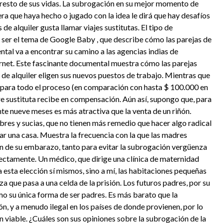
l resto de sus vidas. La subrogación en su mejor momento de
a que haya hecho o jugado con la idea le dirá que hay desafíos
e alquiler gusta llamar viajes sustitutas. El tipo de
 ser el tema de Google Baby , que describe cómo las parejas de
tal va a encontrar su camino a las agencias indias de
ernet. Este fascinante documental muestra cómo las parejas
s de alquiler eligen sus nuevos puestos de trabajo. Mientras que
0 para todo el proceso (en comparación con hasta $ 100.000 en
re sustituta recibe en compensación. Aún así, supongo que, para
nte nueve meses es más atractiva que la venta de un riñón.
bres y sucias, que no tienen más remedio que hacer algo radical
rar una casa. Muestra la frecuencia con la que las madres
ción de su embarazo, tanto para evitar la subrogación vergüenza
rectamente. Un médico, que dirige una clínica de maternidad
a esta elección sí mismos, sino a mí, las habitaciones pequeñas
a que pasa a una celda de la prisión. Los futuros padres, por su
mo su única forma de ser padres. Es más barato que la
, y a menudo ilegal en los países de donde provienen, por lo
ón viable. ¿Cuáles son sus opiniones sobre la subrogación de la