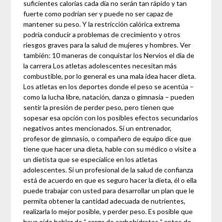
suficientes calorías cada día no serán tan rápido y tan
fuerte como podrían ser y puede no ser capaz de
mantener su peso. Y la restricción calórica extrema
podría conducir a problemas de crecimiento y otros
riesgos graves para la salud de mujeres y hombres. Ver
también: 10 maneras de conquistar los Nervios el día de
la carrera Los atletas adolescentes necesitan más
combustible, por lo general es una mala idea hacer dieta.
Los atletas en los deportes donde el peso se acentúa –
como la lucha libre, natación, danza o gimnasia – pueden
sentir la presión de perder peso, pero tienen que
sopesar esa opción con los posibles efectos secundarios
negativos antes mencionados. Si un entrenador,
profesor de gimnasio, o compañero de equipo dice que
tiene que hacer una dieta, hable con su médico o visite a
un dietista que se especialice en los atletas
adolescentes. Si un profesional de la salud de confianza
está de acuerdo en que es seguro hacer la dieta, él o ella
puede trabajar con usted para desarrollar un plan que le
permita obtener la cantidad adecuada de nutrientes,
realizarla lo mejor posible, y perder peso. Es posible que
haya oído hablar de ” carga de carbohidratos ” antes de