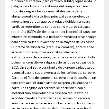
función del corazón (paro cardíaco súbito) representa un
peligro para todos los sistemas del cuerpo humano. El
flujo de sangre a los órganos vitales se detiene
abruptamente y la víctima principal es el cerebro. La
muerte inesperada que se produce debido a un paro
cardiaco repentino se conoce como muerte cardiaca
repentina (SCD). Se destaca por ser la principal causa de
muerte en el mundo, y la fibrilación ventricular se divulga
para ser la causa subyacente de la mayoría de los casos.
El infarto de miocardio (ataque al corazón), enfermedad
arterial coronaria, otras anomalías rítmicas y
estructurales del corazón, derrame cerebral y la embolia
pulmonar constituyen algunas de las otras causas de la
SCD. Un suministro constante de oxígeno y glucosa es
esencial para la supervivencia de los tejidos del cerebro.
Cuando el flujo de sangre al cerebro deja después de un
paro cardíaco, el suministro de oxígeno y la glucosa se
corta. Los tejidos del cerebro se encienden con el
metabolismo anaeróbico y la cascada resultante de
acontecimientos metabólicos causan lesión cerebral
anóxica para establecer en. Incluso cuando la circulación
se restablece después de algún tiempo, la reperfusión