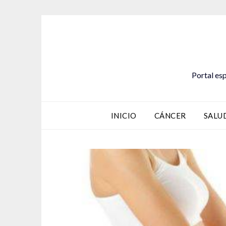
Saltar
al
contenido
Portal esp
INICIO
CÁNCER
SALU