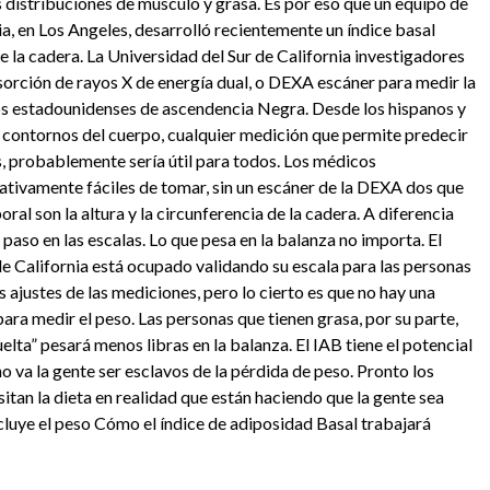
 distribuciones de músculo y grasa. Es por eso que un equipo de
ia, en Los Angeles, desarrolló recientemente un índice basal
 la cadera. La Universidad del Sur de California investigadores
sorción de rayos X de energía dual, o DEXA escáner para medir la
os estadounidenses de ascendencia Negra. Desde los hispanos y
 contornos del cuerpo, cualquier medición que permite predecir
, probablemente sería útil para todos. Los médicos
ativamente fáciles de tomar, sin un escáner de la DEXA dos que
ral son la altura y la circunferencia de la cadera. A diferencia
 paso en las escalas. Lo que pesa en la balanza no importa. El
de California está ocupado validando su escala para las personas
 ajustes de las mediciones, pero lo cierto es que no hay una
para medir el peso. Las personas que tienen grasa, por su parte,
elta” pesará menos libras en la balanza. El IAB tiene el potencial
no va la gente ser esclavos de la pérdida de peso. Pronto los
tan la dieta en realidad que están haciendo que la gente sea
luye el peso Cómo el índice de adiposidad Basal trabajará