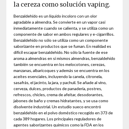
la cereza como solución vaping.
Benzaldehído es un líquido incoloro con un olor
agradable a almendra. Se convierte en un vapor casi
inmediatamente cuando se calienta, y se utiliza como un
componente de sabor en ambos regulares y e-cigarrillos.
Benzaldehído no sólo se utiliza como un componente
saborizante en productos que se fuman. En realidad es
difícil escapar benzaldehído. No sólo la fuente de ese
aroma a almendras en sí mismos almendras, benzaldehído
también se encuentra en los melocotones, cerezas,
manzanas, albaricoques y además se encuentra en los
aceites esenciales, incluyendo la canela, citronela,
sasafrás, el jacinto, la jara, y pachulí. Se añade al vino,
cerveza, dulces, productos de panadería, postres,
refrescos, chicles, crema de afeitar, desodorantes,
jabones de baño y cremas hidratantes, y se usa como
disolvente industrial. Un estudio sueco encontró
benzaldehído en el polvo doméstico recogido en 373 de
cada 389 hogares. Los principales reguladores de
agentes saborizantes químicos como la FDA en los