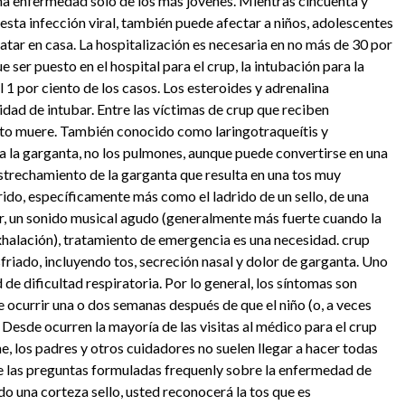
una enfermedad sólo de los más jóvenes. Mientras cincuenta y
sta infección viral, también puede afectar a niños, adolescentes
atar en casa. La hospitalización es necesaria en no más de 30 por
e ser puesto en el hospital para el crup, la intubación para la
l 1 por ciento de los casos. Los esteroides y adrenalina
dad de intubar. Entre las víctimas de crup que reciben
ento muere. También conocido como laringotraqueítis y
 la garganta, no los pulmones, aunque puede convertirse en una
estrechamiento de la garganta que resulta en una tos muy
drido, específicamente más como el ladrido de un sello, de una
r, un sonido musical agudo (generalmente más fuerte cuando la
xhalación), tratamiento de emergencia es una necesidad. crup
friado, incluyendo tos, secreción nasal y dolor de garganta. Uno
 de dificultad respiratoria. Por lo general, los síntomas son
 ocurrir una o dos semanas después de que el niño (o, a veces
Desde ocurren la mayoría de las visitas al médico para el crup
, los padres y otros cuidadores no suelen llegar a hacer todas
 de las preguntas formuladas frequenly sobre la enfermedad de
do una corteza sello, usted reconocerá la tos que es