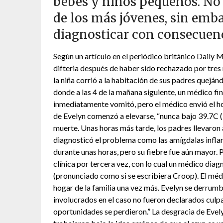
bebés y niños pequeños. No
de los más jóvenes, sin emba
diagnosticar con consecuenc
Según un artículo en el periódico británico Daily M
difteria después de haber sido rechazado por tres
la niña corrió a la habitación de sus padres queján
donde a las 4 de la mañana siguiente, un médico fin
inmediatamente vomitó, pero el médico envió el ho
de Evelyn comenzó a elevarse, “nunca bajo 39.7C (10
muerte. Unas horas más tarde, los padres llevaron 
diagnosticó el problema como las amígdalas inflama
durante unas horas, pero su fiebre fue aún mayor. Po
clínica por tercera vez, con lo cual un médico di
(pronunciado como si se escribiera Croop). El médic
hogar de la familia una vez más. Evelyn se derrum
involucrados en el caso no fueron declarados culpab
oportunidades se perdieron.” La desgracia de Evely