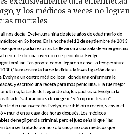
 es exclusivamente una enfermedad
rgo, y los médicos a veces no logran
ias mortales.
ail nos decía, Evelyn, una niña de siete años de edad murió de
 médicos en 36 horas. En la noche del 12 de septiembre de 2013,
dose que no podía respirar. La llevaron a una sala de emergencias,
almente le dio una inyección de penicilina. Evelyn
gar familiar. Tan pronto como llegaron a casa, la temperatura
3F),” la madre más tarde le diría a la investigación de su
a Evelyn a un centro médico local, donde una enfermera le
das, y escribió una receta para más penicilina. Ella fue mejor
r último, la tarde del segundo día, los padres se Evelyn a la
agnosticado “saturaciones de oxígeno” y “crup moderado”
o le dio una inyección Evelyn, escribió otra receta, y envió el
bó y murió en su casa dos horas después. Los médicos
les de negligencia criminal, pero el juez señaló que “las
n iba a ser tratado por no sólo uno, sino dos médicos que