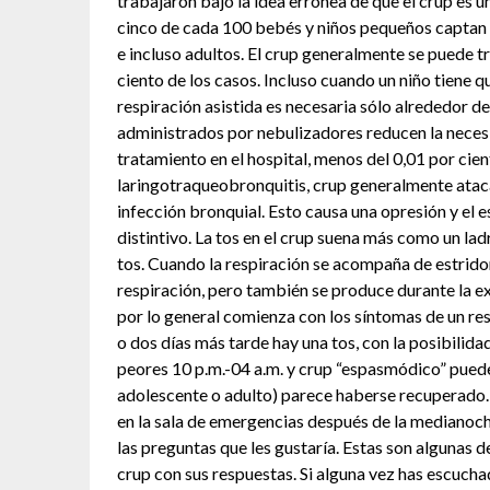
trabajaron bajo la idea errónea de que el crup es 
cinco de cada 100 bebés y niños pequeños captan e
e incluso adultos. El crup generalmente se puede tr
ciento de los casos. Incluso cuando un niño tiene qu
respiración asistida es necesaria sólo alrededor de
administrados por nebulizadores reducen la necesi
tratamiento en el hospital, menos del 0,01 por ci
laringotraqueobronquitis, crup generalmente ataca
infección bronquial. Esto causa una opresión y el 
distintivo. La tos en el crup suena más como un la
tos. Cuando la respiración se acompaña de estrido
respiración, pero también se produce durante la e
por lo general comienza con los síntomas de un res
o dos días más tarde hay una tos, con la posibilidad
peores 10 p.m.-04 a.m. y crup “espasmódico” puede
adolescente o adulto) parece haberse recuperado. 
en la sala de emergencias después de la medianoche
las preguntas que les gustaría. Estas son algunas
crup con sus respuestas. Si alguna vez has escucha