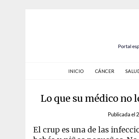
Saltar
al
contenido
Portal esp
INICIO
CÁNCER
SALU
Lo que su médico no l
Publicada el
2
El crup es una de las infecc