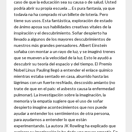
caso de que la educación sea su causa o de salud. Usted
podría abrir su propia escuela … Es pura fantasía, ya que
todavía na ha comprado ni un billete de lotería. Pero
tiene sus usos. Esta fantástica, exploración de estado
de ánimo apoya sus habilidades creativas vitales de la
inspiración y el descubrimiento. Soñar despierto ha
llevado a algunos de los mayores descubrimientos de
nuestros más grandes pensadores. Albert Einstein
soñaba con montar a un rayo de luz, y se imaginó trenes
que se mueven a la velocidad de la luz. Esto le ayudó a
descubrir su teoría del espacio y del tiempo. El Premio
Nobel Linus Pauling llegó a entender el enlace químico
mientras estaba sentado en casa, aburrido hasta las
lágrimas con un fuerte resfriado, descosido amianto (no
trate de que en el país: el asbesto causa la enfermedad
pulmonar). La investigación sobre la imaginación, la
memoria y la empatía sugiere que el uso de soñar
despierto imagine acontecimientos que nos puede
ayudar a entender los sentimientos de otra persona,
para ayudarnos a entender lo que están
experimentando. La autora JK Rowling ha explicado que
explorar su imaginación le ha dado una mayor empatía. En