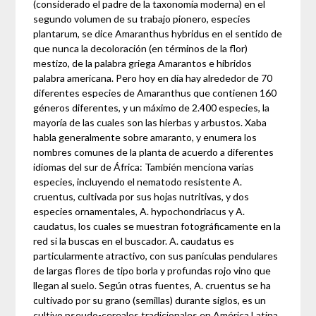
(considerado el padre de la taxonomía moderna) en el
segundo volumen de su trabajo pionero, especies
plantarum, se dice Amaranthus hybridus en el sentido de
que nunca la decoloración (en términos de la flor)
mestizo, de la palabra griega Amarantos e híbridos
palabra americana. Pero hoy en día hay alrededor de 70
diferentes especies de Amaranthus que contienen 160
géneros diferentes, y un máximo de 2.400 especies, la
mayoría de las cuales son las hierbas y arbustos. Xaba
habla generalmente sobre amaranto, y enumera los
nombres comunes de la planta de acuerdo a diferentes
idiomas del sur de África: También menciona varias
especies, incluyendo el nematodo resistente A.
cruentus, cultivada por sus hojas nutritivas, y dos
especies ornamentales, A. hypochondriacus y A.
caudatus, los cuales se muestran fotográficamente en la
red si la buscas en el buscador. A. caudatus es
particularmente atractivo, con sus panículas pendulares
de largas flores de tipo borla y profundas rojo vino que
llegan al suelo. Según otras fuentes, A. cruentus se ha
cultivado por su grano (semillas) durante siglos, es un
cultivo pseudo-cereales tradicionales en América Latina,