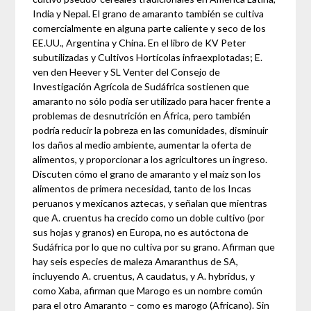
India y Nepal. El grano de amaranto también se cultiva
comercialmente en alguna parte caliente y seco de los
EE.UU., Argentina y China. En el libro de KV Peter
subutilizadas y Cultivos Hortícolas infraexplotadas; E.
ven den Heever y SL Venter del Consejo de
Investigación Agrícola de Sudáfrica sostienen que
amaranto no sólo podía ser utilizado para hacer frente a
problemas de desnutrición en África, pero también
podría reducir la pobreza en las comunidades, disminuir
los daños al medio ambiente, aumentar la oferta de
alimentos, y proporcionar a los agricultores un ingreso.
Discuten cómo el grano de amaranto y el maíz son los
alimentos de primera necesidad, tanto de los Incas
peruanos y mexicanos aztecas, y señalan que mientras
que A. cruentus ha crecido como un doble cultivo (por
sus hojas y granos) en Europa, no es autóctona de
Sudáfrica por lo que no cultiva por su grano. Afirman que
hay seis especies de maleza Amaranthus de SA,
incluyendo A. cruentus, A caudatus, y A. hybridus, y
como Xaba, afirman que Marogo es un nombre común
para el otro Amaranto – como es marogo (Africano). Sin