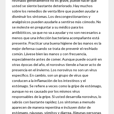
resfriado generalmente no es grave, puede hacer que
usted se siente bastante deteriorado. Hay muchos
sobre los remedios de venta libre que pueden ayudar a
disminuir los síntomas. Los descongestionantes y
analgésicos pueden ayudarle a sentirse más cómodo. No
se moleste en preguntar a su médico para los
antibióticos, ya que no va a ayudar y no son necesarios a
menos que una infección bacteriana acompañante está
presente. Practicar una buena higiene de las manos es la
mejor defensa cuando se trata de prevenir el resfriado
común. Lávese bien las manos y con frecuencia,
especialmente antes de comer. Aunque puede ocurrir en
otras épocas del año, el norovirus tiende a hacer acto de
presencia en el invierno. Los norovirus no son un virus
específico. En cambio, son un grupo de virus que
conducen a la inflamación de los intestinos y el
estómago. Se refiere a veces como la gripe de estómago,
aunque no es causado por los mismos virus
responsables de la gripe. Si usted desarrolla norovirus, lo
sabrás con bastante rapidez. Los síntomas a menudo
aparecen de manera repentina e incluyen dolor de
estómago, náuseas, vómitos y diarrea. Algunas personas