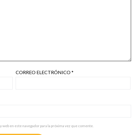
CORREO ELECTRÓNICO
*
y web en este navegador para la próxima vez que comente.