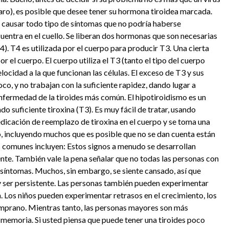
caro), es posible que desee tener su hormona tiroidea marcada.
 causar todo tipo de síntomas que no podría haberse
cuentra en el cuello. Se liberan dos hormonas que son necesarias
T4). T4 es utilizada por el cuerpo para producir T3. Una cierta
el cuerpo. El cuerpo utiliza el T3 (tanto el tipo del cuerpo
elocidad a la que funcionan las células. El exceso de T3 y sus
o, y no trabajan con la suficiente rapidez, dando lugar a
 enfermedad de la tiroides más común. El hipotiroidismo es un
do suficiente tiroxina (T3). Es muy fácil de tratar, usando
medicación de reemplazo de tiroxina en el cuerpo y se toma una
, incluyendo muchos que es posible que no se dan cuenta están
s comunes incluyen: Estos signos a menudo se desarrollan
te. También vale la pena señalar que no todas las personas con
 síntomas. Muchos, sin embargo, se siente cansado, así que
 y ser persistente. Las personas también pueden experimentar
a. Los niños pueden experimentar retrasos en el crecimiento, los
mprano. Mientras tanto, las personas mayores son más
memoria. Si usted piensa que puede tener una tiroides poco