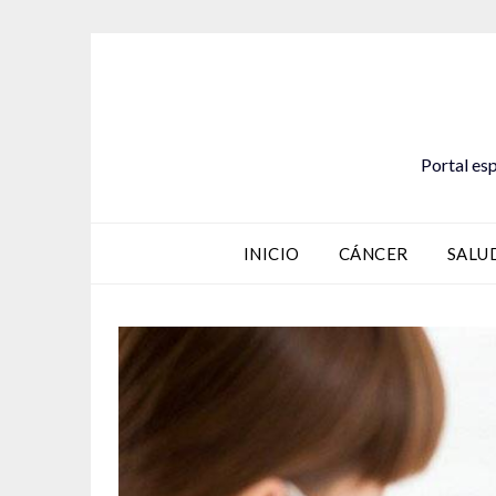
Saltar
al
contenido
Portal esp
INICIO
CÁNCER
SALU