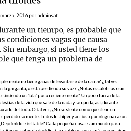
la tiroides
 marzo, 2016
por
adminsat
 durante un tiempo, es probable que
sas condiciones vagas que causa
Sin embargo, si usted tiene los
ible que tenga un problema de
plemente no tiene ganas de levantarse de la cama? ¿Tal vez
en la garganta, o está perdiendo su voz? ¿Notas escalofríos o un
o sintiendo un “bla” poco recientemente? Un poco fuera de la
estias de la vida que sale de la nada y se queda, así, durante
curado del todo. O tal vez, ¿No se siente como que tiene un
er perdido su mente. Todos los hiper y ansioso por ninguna razón
a, ¿Deprimido e irritable? Cada pequeña cosa es un mundo para
a. Bueno, antes de decidir si su problema no es más que un virus