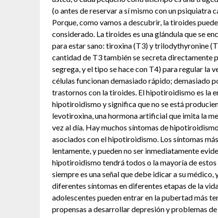
(o antes de reservar a sí mismo con un psiquiatra 
Porque, como vamos a descubrir, la tiroides puede
considerado. La tiroides es una glándula que se en
para estar sano: tiroxina (T3) y trilodythyronine (
cantidad de T3 también se secreta directamente por 
segrega, y el tipo se hace con T4) para regular la v
células funcionan demasiado rápido; demasiado poc
trastornos con la tiroides. El hipotiroidismo es la
hipotiroidismo y significa que no se está producien
levotiroxina, una hormona artificial que imita la 
vez al día. Hay muchos síntomas de hipotiroidismo
asociados con el hipotiroidismo. Los síntomas má
lentamente, y pueden no ser inmediatamente eviden
hipotiroidismo tendrá todos o la mayoría de estos
siempre es una señal que debe idicar a su médico,
diferentes síntomas en diferentes etapas de la vid
adolescentes pueden entrar en la pubertad más te
propensas a desarrollar depresión y problemas de 