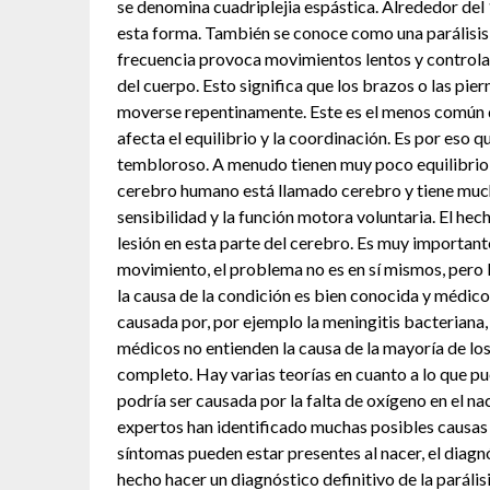
se denomina cuadriplejia espástica. Alrededor del 1
esta forma. También se conoce como una parálisis 
frecuencia provoca movimientos lentos y controlad
del cuerpo. Esto significa que los brazos o las pi
moverse repentinamente. Este es el menos común de 
afecta el equilibrio y la coordinación. Es por eso q
tembloroso. A menudo tienen muy poco equilibrio 
cerebro humano está llamado cerebro y tiene mucha
sensibilidad y la función motora voluntaria. El hec
lesión en esta parte del cerebro. Es muy importante
movimiento, el problema no es en sí mismos, pero l
la causa de la condición es bien conocida y médico 
causada por, por ejemplo la meningitis bacteriana, 
médicos no entienden la causa de la mayoría de los
completo. Hay varias teorías en cuanto a lo que pu
podría ser causada por la falta de oxígeno en el n
expertos han identificado muchas posibles causas d
síntomas pueden estar presentes al nacer, el diagn
hecho hacer un diagnóstico definitivo de la parális