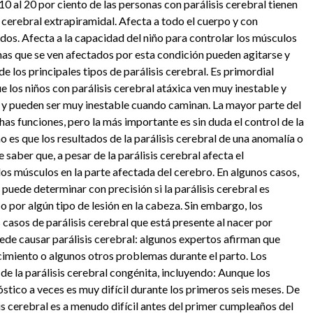
0 al 20 por ciento de las personas con parálisis cerebral tienen
cerebral extrapiramidal. Afecta a todo el cuerpo y con
os. Afecta a la capacidad del niño para controlar los músculos
ernas que se ven afectados por esta condición pueden agitarse y
los principales tipos de parálisis cerebral. Es primordial
ue los niños con parálisis cerebral atáxica ven muy inestable y
y pueden ser muy inestable cuando caminan. La mayor parte del
s funciones, pero la más importante es sin duda el control de la
ho es que los resultados de la parálisis cerebral de una anomalía o
 saber que, a pesar de la parálisis cerebral afecta el
os músculos en la parte afectada del cerebro. En algunos casos,
puede determinar con precisión si la parálisis cerebral es
o por algún tipo de lesión en la cabeza. Sin embargo, los
 casos de parálisis cerebral que está presente al nacer por
ede causar parálisis cerebral: algunos expertos afirman que
acimiento o algunos otros problemas durante el parto. Los
e la parálisis cerebral congénita, incluyendo: Aunque los
óstico a veces es muy difícil durante los primeros seis meses. De
is cerebral es a menudo difícil antes del primer cumpleaños del