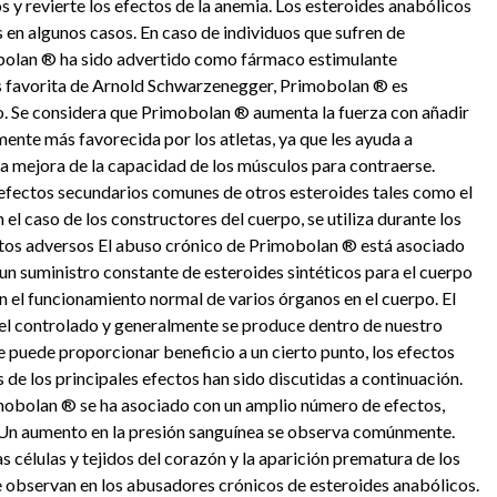
 y revierte los efectos de la anemia. Los esteroides anabólicos
 en algunos casos. En caso de individuos que sufren de
bolan ® ha sido advertido como fármaco estimulante
 favorita de Arnold Schwarzenegger, Primobolan ® es
o. Se considera que Primobolan ® aumenta la fuerza con añadir
nte más favorecida por los atletas, ya que les ayuda a
a mejora de la capacidad de los músculos para contraerse.
 efectos secundarios comunes de otros esteroides tales como el
En el caso de los constructores del cuerpo, se utiliza durante los
ctos adversos El abuso crónico de Primobolan ® está asociado
n suministro constante de esteroides sintéticos para el cuerpo
n el funcionamiento normal de varios órganos en el cuerpo. El
vel controlado y generalmente se produce dentro de nuestro
 puede proporcionar beneficio a un cierto punto, los efectos
de los principales efectos han sido discutidas a continuación.
mobolan ® se ha asociado con un amplio número de efectos,
 Un aumento en la presión sanguínea se observa comúnmente.
células y tejidos del corazón y la aparición prematura de los
e observan en los abusadores crónicos de esteroides anabólicos.