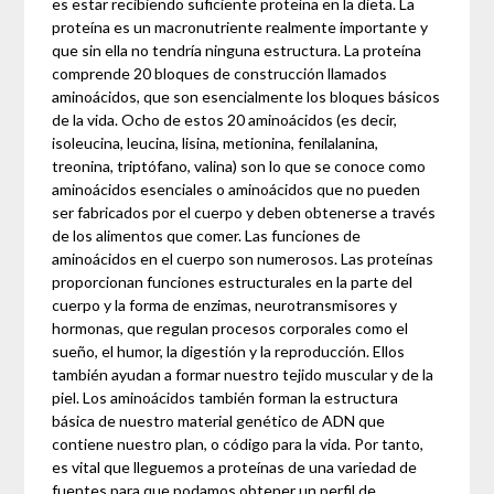
es estar recibiendo suficiente proteína en la dieta. La
proteína es un macronutriente realmente importante y
que sin ella no tendría ninguna estructura. La proteína
comprende 20 bloques de construcción llamados
aminoácidos, que son esencialmente los bloques básicos
de la vida. Ocho de estos 20 aminoácidos (es decir,
isoleucina, leucina, lisina, metionina, fenilalanina,
treonina, triptófano, valina) son lo que se conoce como
aminoácidos esenciales o aminoácidos que no pueden
ser fabricados por el cuerpo y deben obtenerse a través
de los alimentos que comer. Las funciones de
aminoácidos en el cuerpo son numerosos. Las proteínas
proporcionan funciones estructurales en la parte del
cuerpo y la forma de enzimas, neurotransmisores y
hormonas, que regulan procesos corporales como el
sueño, el humor, la digestión y la reproducción. Ellos
también ayudan a formar nuestro tejido muscular y de la
piel. Los aminoácidos también forman la estructura
básica de nuestro material genético de ADN que
contiene nuestro plan, o código para la vida. Por tanto,
es vital que lleguemos a proteínas de una variedad de
fuentes para que podamos obtener un perfil de