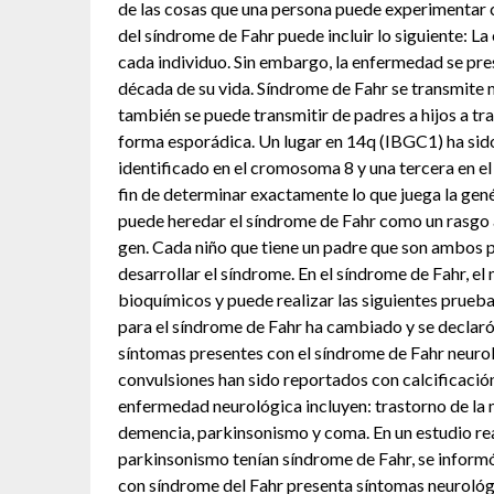
de las cosas que una persona puede experimentar 
del síndrome de Fahr puede incluir lo siguiente: L
cada individuo. Sin embargo, la enfermedad se pres
década de su vida. Síndrome de Fahr se transmit
también se puede transmitir de padres a hijos a t
forma esporádica. Un lugar en 14q (IBGC1) ha sido
identificado en el cromosoma 8 y una tercera en e
fin de determinar exactamente lo que juega la gené
puede heredar el síndrome de Fahr como un rasgo
gen. Cada niño que tiene un padre que son ambos p
desarrollar el síndrome. En el síndrome de Fahr, e
bioquímicos y puede realizar las siguientes prueba
para el síndrome de Fahr ha cambiado y se declaró
síntomas presentes con el síndrome de Fahr neuroló
convulsiones han sido reportados con calcificación
enfermedad neurológica incluyen: trastorno de la ma
demencia, parkinsonismo y coma. En un estudio real
parkinsonismo tenían síndrome de Fahr, se informó 
con síndrome del Fahr presenta síntomas neurológi