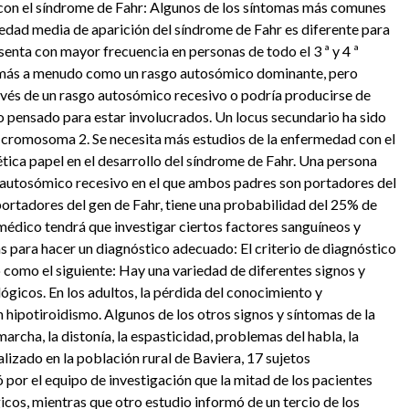
con el síndrome de Fahr: Algunos de los síntomas más comunes
a edad media de aparición del síndrome de Fahr es diferente para
enta con mayor frecuencia en personas de todo el 3 ª y 4 ª
e más a menudo como un rasgo autosómico dominante, pero
ravés de un rasgo autosómico recesivo o podría producirse de
 pensado para estar involucrados. Un locus secundario ha sido
l cromosoma 2. Se necesita más estudios de la enfermedad con el
tica papel en el desarrollo del síndrome de Fahr. Una persona
 autosómico recesivo en el que ambos padres son portadores del
ortadores del gen de Fahr, tiene una probabilidad del 25% de
l médico tendrá que investigar ciertos factores sanguíneos y
s para hacer un diagnóstico adecuado: El criterio de diagnóstico
 como el siguiente: Hay una variedad de diferentes signos y
gicos. En los adultos, la pérdida del conocimiento y
 hipotiroidismo. Algunos de los otros signos y síntomas de la
rcha, la distonía, la espasticidad, problemas del habla, la
izado en la población rural de Baviera, 17 sujetos
por el equipo de investigación que la mitad de los pacientes
cos, mientras que otro estudio informó de un tercio de los