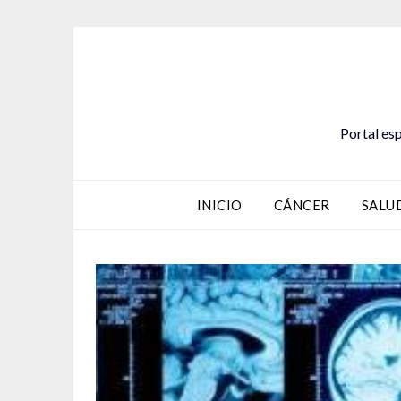
Saltar
al
contenido
Portal esp
INICIO
CÁNCER
SALU