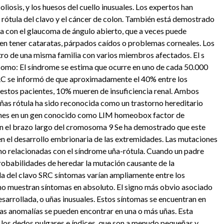
liosis, y los huesos del cuello inusuales. Los expertos han
 rótula del clavo y el cáncer de colon. También está demostrado
ada con el glaucoma de ángulo abierto, que a veces puede
en tener cataratas, párpados caídos o problemas corneales. Los
tro de una misma familia con varios miembros afectados. El s
como: El síndrome se estima que ocurre en uno de cada 50.000
 SRC se informó de que aproximadamente el 40% entre los
 estos pacientes, 10% mueren de insuficiencia renal. Ambos
ñas rótula ha sido reconocida como un trastorno hereditario
ones en un gen conocido como LIM homeobox factor de
n el brazo largo del cromosoma 9 Se ha demostrado que este
en el desarrollo embrionaria de las extremidades. Las mutaciones
no relacionadas con el síndrome uña-rótula. Cuando un padre
probabilidades de heredar la mutación causante de la
la del clavo SRC síntomas varían ampliamente entre los
 no muestran síntomas en absoluto. El signo más obvio asociado
sarrollada, o uñas inusuales. Estos síntomas se encuentran en
Las anomalías se pueden encontrar en una o más uñas. Esta
os dedos pulgares e índices, que son a menudo pequeñas y