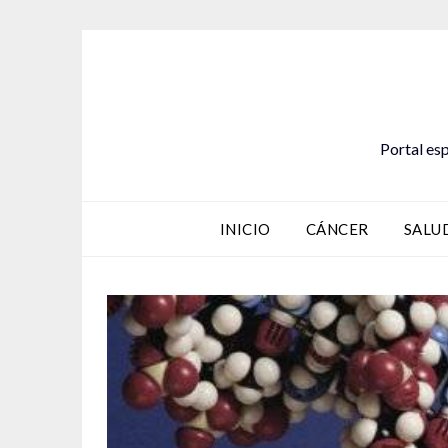
Saltar
al
contenido
Portal esp
INICIO
CÁNCER
SALU