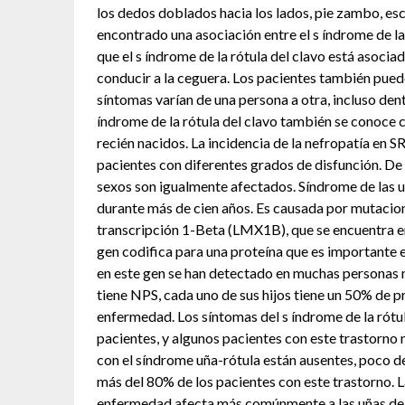
los dedos doblados hacia los lados, pie zambo, esco
encontrado una asociación entre el s índrome de la
que el s índrome de la rótula del clavo está asoci
conducir a la ceguera. Los pacientes también pued
síntomas varían de una persona a otra, incluso den
índrome de la rótula del clavo también se conoce 
recién nacidos. La incidencia de la nefropatía en
pacientes con diferentes grados de disfunción. De
sexos son igualmente afectados. Síndrome de las u
durante más de cien años. Es causada por mutaci
transcripción 1-Beta (LMX1B), que se encuentra e
gen codifica para una proteína que es importante 
en este gen se han detectado en muchas personas 
tiene NPS, cada uno de sus hijos tiene un 50% de 
enfermedad. Los síntomas del s índrome de la rótu
pacientes, y algunos pacientes con este trastorno
con el síndrome uña-rótula están ausentes, poco de
más del 80% de los pacientes con este trastorno. 
enfermedad afecta más comúnmente a las uñas de l