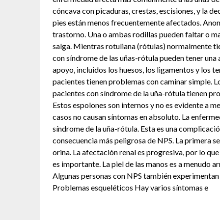
cóncava con picaduras, crestas, escisiones, y la d
pies están menos frecuentemente afectados. Anoma
trastorno. Una o ambas rodillas pueden faltar o m
salga. Mientras rotuliana (rótulas) normalmente ti
con síndrome de las uñas-rótula pueden tener una 
apoyo, incluidos los huesos, los ligamentos y los
pacientes tienen problemas con caminar simple. L
pacientes con síndrome de la uña-rótula tienen pro
Estos espolones son internos y no es evidente a me
casos no causan síntomas en absoluto. La enfermed
síndrome de la uña-rótula. Esta es una complicaci
consecuencia más peligrosa de NPS. La primera seña
orina. La afectación renal es progresiva, por lo q
es importante. La piel de las manos es a menudo arru
Algunas personas con NPS también experimentan una 
Problemas esqueléticos Hay varios síntomas e