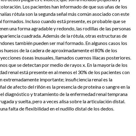
ecoloración. Los pacientes han informado de que sus uñas de los
lías rótula son la segunda señal más común asociado con este
al formados. Incluso cuando está presente, es probable que se
enen una forma agradable y redondo, las rodillas de las personas
apariencia cuadrada. Además de la rótula, otras estructuras de
 tendones también pueden ser mal formado. En algunos casos los
os huesos de la cadera de aproximadamente el 80% de los
yecciones óseas inusuales, llamados cuernos ilíacas posteriores.
nos que se detectan por medio de rayos x. En la mayoría de los
ad renal está presente en al menos el 30% de los pacientes con
ón extremadamente importante; insuficiencia renal es la
l de afecto del riñón es la presencia de proteína o sangre en la
ue el diagnóstico y tratamiento de la enfermedad renal temprana
gada y suelta, pero a veces alisa sobre la articulación distal.
falta de flexibilidad en el nudillo distal de los dedos.