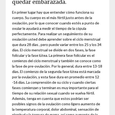
quedar embarazada.
En primer lugar hay que entender cómo funciona su
cuerpo. Su cuerpo es el más fértil justo antes de la
ovulación, por lo que conocer cuando estés a punto de
ovular le ayudará a medir el tiempo de la cópula
perfectamente. Para realizar un seguimiento de su
ovulación usted debe aprender sobre el ciclo menstrual
que dura 28 días , pero puede variar entre los 25 y los 34
días. El ciclo menstrual se divide en dos fases, la fase
folicular y la fase lútea. La primera fase folicular es el
comienzo del ciclo menstrual y también se conoce como
la fase de pre-ovulación. Por lo general, dura entre 13-18
días. El comienzo de la segunda fase lútea está marcada
por la ovulación, y esta fase dura en promedio entre 12
-16 días. La comprensión de su ciclo y cuando ciertas
fases comienzan y terminan es muy importante para el
tiempo de su relación sexual cuando se vuelva fértil.
Además, tenga en cuenta que estos podrían ser
posibles signos de la ovulación como ligero aumento de
la temperatura corporal, dolor abdominal, sensación de
plenitud y la ternura de mama, así como aumento de la