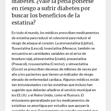
diabetes. ¿Vale la pena ponerse
en riesgo a sufrir diabetes por
buscar los beneficios de la
estatina?
En todo el mundo, los médicos prescriben medicamentos
de estatina para reducir el colesterol para reducir el
riesgo de ataque al corazón. La atorvastatina (Lipitor),
fluvastatina (Lescol), lovastatina (Mevacor, también se
encuentra en cantidades variables en el arroz de
levadura roja), pitavastatina (Livalo), pravastatina
(Pravacol), rosuvastatina (Crestor), y simvastatina
(Zocor) se prescriben decenas de millones de veces por
año a los pacientes que tienen un indicador de riesgo
elevado de enfermedad cardiaca. Algunos médicos están
tan entusiasmados con las estatinas que incluso han
sugerido que deberían añadirse al servicio municipal en
los EE.UU. y el Reino Unido, como el fluoruro. El
entusiasmo generalizado por los medicamentos de
estatinas se amortigua por estudios que apoyan la
cuestión de que: Exactamente un estudio encontró que