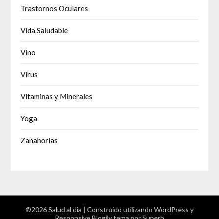
Trastornos Oculares
Vida Saludable
Vino
Virus
Vitaminas y Minerales
Yoga
Zanahorias
©2026 Salud al dia
| Construido utilizando WordPress y
Responsive Blogily
tema por Superb