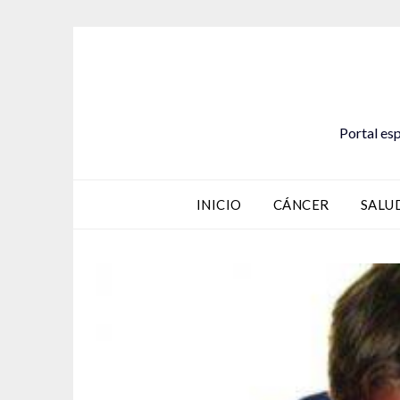
Saltar
al
contenido
Portal esp
INICIO
CÁNCER
SALU