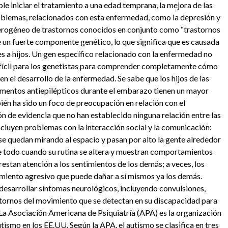
le iniciar el tratamiento a una edad temprana, la mejora de las
roblemas, relacionados con esta enfermedad, como la depresión y
heterogéneo de trastornos conocidos en conjunto como “trastornos
e un fuerte componente genético, lo que significa que es causada
es a hijos. Un gen específico relacionado con la enfermedad no
difícil para los genetistas para comprender completamente cómo
n el desarrollo de la enfermedad. Se sabe que los hijos de las
mentos antiepilépticos durante el embarazo tienen un mayor
én ha sido un foco de preocupación en relación con el
n de evidencia que no han establecido ninguna relación entre las
ncluyen problemas con la interacción social y la comunicación:
 se quedan mirando al espacio y pasan por alto la gente alrededor
re todo cuando su rutina se altera y muestran comportamientos
estan atención a los sentimientos de los demás; a veces, los
iento agresivo que puede dañar a sí mismos ya los demás.
 desarrollar síntomas neurológicos, incluyendo convulsiones,
stornos del movimiento que se detectan en su discapacidad para
. La Asociación Americana de Psiquiatría (APA) es la organización
ismo en los EE.UU. Según la APA, el autismo se clasifica en tres