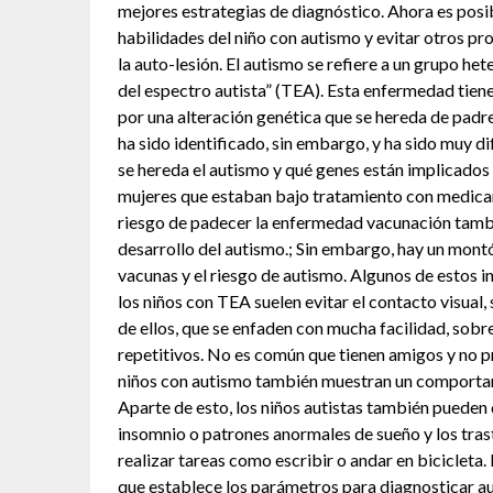
mejores estrategias de diagnóstico. Ahora es posib
habilidades del niño con autismo y evitar otros p
la auto-lesión. El autismo se refiere a un grupo 
del espectro autista” (TEA). Esta enfermedad tien
por una alteración genética que se hereda de padr
ha sido identificado, sin embargo, y ha sido muy 
se hereda el autismo y qué genes están implicados e
mujeres que estaban bajo tratamiento con medica
riesgo de padecer la enfermedad vacunación tambi
desarrollo del autismo.; Sin embargo, hay un montó
vacunas y el riesgo de autismo. Algunos de estos i
los niños con TEA suelen evitar el contacto visual,
de ellos, que se enfaden con mucha facilidad, sob
repetitivos. No es común que tienen amigos y no pr
niños con autismo también muestran un comportam
Aparte de esto, los niños autistas también pueden
insomnio o patrones anormales de sueño y los tra
realizar tareas como escribir o andar en bicicleta
que establece los parámetros para diagnosticar aut